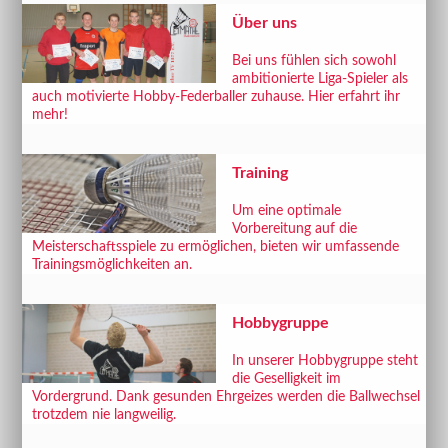
Über uns
Bei uns fühlen sich sowohl
ambitionierte Liga-Spieler als
auch motivierte Hobby-Federballer zuhause. Hier erfahrt ihr
mehr!
Training
Um eine optimale
Vorbereitung auf die
Meisterschaftsspiele zu ermöglichen, bieten wir umfassende
Trainingsmöglichkeiten an.
Hobbygruppe
In unserer Hobbygruppe steht
die Geselligkeit im
Vordergrund. Dank gesunden Ehrgeizes werden die Ballwechsel
trotzdem nie langweilig.